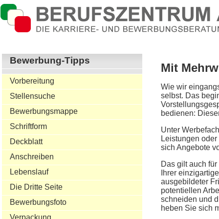
Bewerbung-Tipps
Mit Mehrw
Vorbereitung
Wie wir eingangs
selbst. Das begin
Stellensuche
Vorstellungsgesp
Bewerbungsmappe
bedienen: Diese
Schriftform
Unter Werbefach
Leistungen oder 
Deckblatt
sich Angebote v
Anschreiben
Das gilt auch fü
Lebenslauf
Ihrer einzigartig
ausgebildeter Fr
Die Dritte Seite
potentiellen Arb
schneiden und di
Bewerbungsfoto
heben Sie sich 
Verpackung