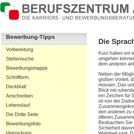
Bewerbung-Tipps
Die Sprac
Vorbereitung
Kurz haben wir e
umgehen können.
Stellensuche
dem anderen ank
Bewerbungsmappe
Neben der Möglic
Schriftform
großen Vorteil,
müssen. Das unte
Deckblatt
Blick mit ruhend
ein Zeichen für
Anschreiben
ist von der Darb
Lebenslauf
Zusammengekniff
den anderen zu 
Die Dritte Seite
öfteren Zusamme
Beobachten Sie b
Bewerbungsfoto
Sicherheit davon
Verpackung
Wahrheit sagt. D